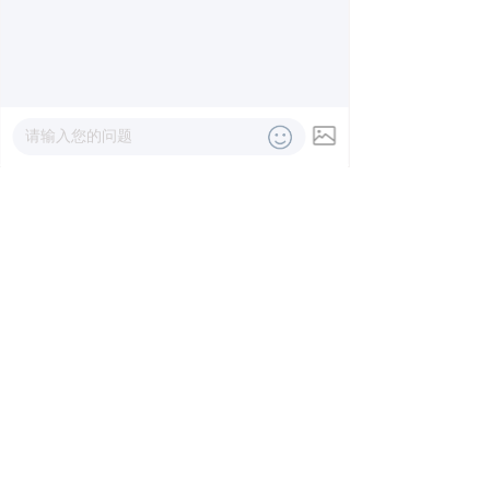
낀
끅
끇
网站首页
一键拨号
联系我们
前一个：
ISO20000信息技术服务管理体
ꄴ
系
后一个：
知识产权管理体系
ꄲ
Copyright © 2018-2020 内蒙古智鑫认证科技有限责任公司